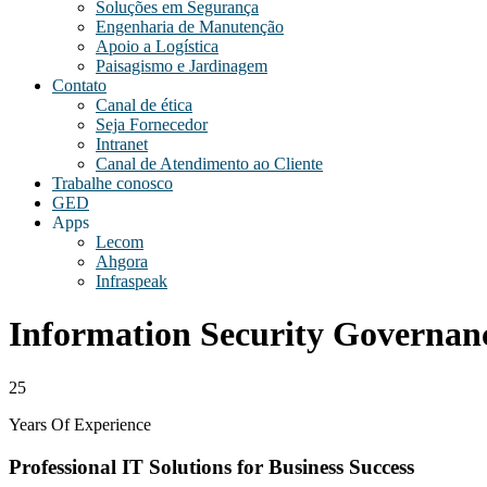
Soluções em Segurança
Engenharia de Manutenção
Apoio a Logística
Paisagismo e Jardinagem
Contato
Canal de ética
Seja Fornecedor
Intranet
Canal de Atendimento ao Cliente
Trabalhe conosco
GED
Apps
Lecom
Ahgora
Infraspeak
Information Security Governan
25
Years Of Experience
Professional IT Solutions for Business Success