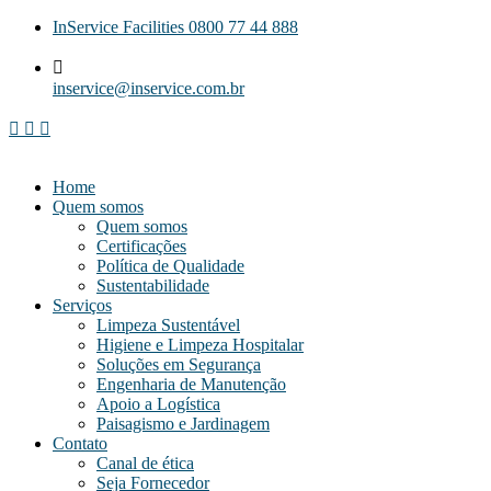
InService Facilities 0800 77 44 888
inservice@inservice.com.br
Home
Quem somos
Quem somos
Certificações
Política de Qualidade
Sustentabilidade
Serviços
Limpeza Sustentável
Higiene e Limpeza Hospitalar
Soluções em Segurança
Engenharia de Manutenção
Apoio a Logística
Paisagismo e Jardinagem
Contato
Canal de ética
Seja Fornecedor